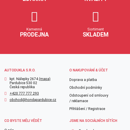
Kamenná
Sortiment
PRODEJNA
SKLADEM
AUTODUKLA S.R.O.
O NAKUPOVÁNÍ & ÚČET
kpt. Nálepky 2674
(mapa)
Doprava a platba
Pardubice 530 02
Česká republika
Obchodní podmínky
+420 777 777 293
Odstoupení od smlouvy
obchod@hondapardubice.cz
/ reklamace
Přihlášení / Registrace
CO BYSTE MĚLI VĚDĚT
JSME NA SOCIÁLNÍCH SÍTÍCH