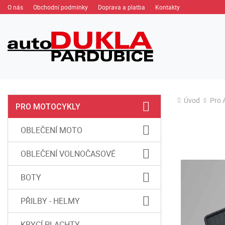
O nás
Obchodní podmínky
Doprava a platba
Kontakty
Úvod
Pro 
PRO MOTOCYKLY
OBLEČENÍ MOTO
OBLEČENÍ VOLNOČASOVÉ
BOTY
PŘILBY - HELMY
KRYCÍ PLACHTY