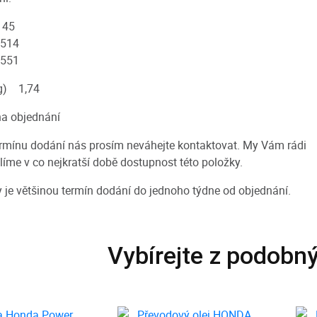
m) 45
mm) 514
 551
kg) 1,74
na objednání
termínu dodání nás prosím neváhejte kontaktovat. My Vám rádi
ělíme v co nejkratší době dostupnost této položky.
y je většinou termín dodání do jednoho týdne od objednání.
Vybírejte z podobn