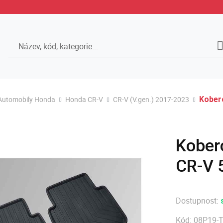
Hledat
Automobily Honda
Honda CR-V
CR-V (V.gen.) 2017-2023
Kober
Kober
CR-V 
Dostupnost:
Kód:
08P19-