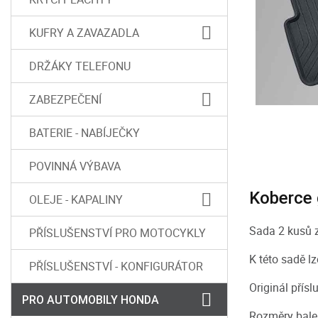
KUFRY A ZAVAZADLA
DRŽÁKY TELEFONU
ZABEZPEČENÍ
BATERIE - NABÍJEČKY
POVINNÁ VÝBAVA
Koberce 
OLEJE - KAPALINY
Sada 2 kusů z
PŘÍSLUŠENSTVÍ PRO MOTOCYKLY
K této sadě l
PŘÍSLUŠENSTVÍ - KONFIGURÁTOR
Originál přís
PRO AUTOMOBILY HONDA
Rozměry bale