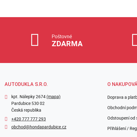
Poštovné
ZDARMA
AUTODUKLA S.R.O.
O NAKUPOVÁ
kpt. Nálepky 2674
(mapa)
Doprava a plat
Pardubice 530 02
Obchodní podm
Česká republika
Odstoupení od 
+420 777 777 293
obchod@hondapardubice.cz
Přihlášení / Reg