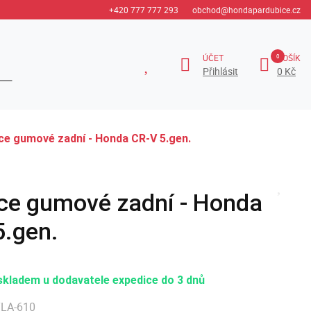
+420 777 777 293
obchod@hondapardubice.cz
ÚČET
KOŠÍK
Přihlásit
0 Kč
ce gumové zadní - Honda CR-V 5.gen.
ce gumové zadní - Honda
5.gen.
skladem u dodavatele expedice do 3 dnů
TLA-610