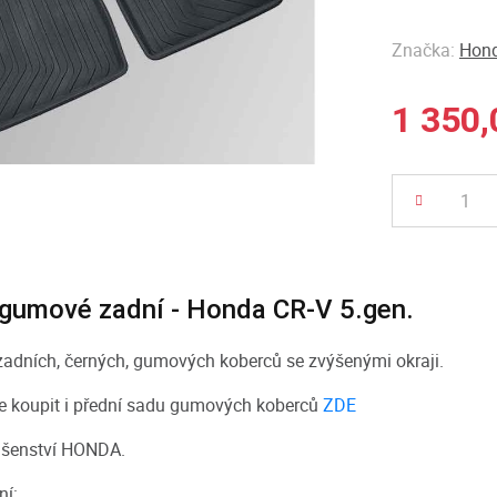
Značka:
Hond
1 350,
Počet
gumové zadní - Honda CR-V 5.gen.
adních, černých, gumových koberců se zvýšenými okraji.
ze koupit i přední sadu gumových koberců
ZDE
lušenství HONDA.
ní: