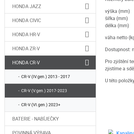
HONDA JAZZ
výška (m
šířka (
HONDA CIVIC
délka (mm)
HONDA HR-V
váha netto (
HONDA ZR-V
Dostupnost: 
Pro zjištění 
HONDA CR-V
zjistíme a sd
CR-V (IV.gen.) 2013 - 2017
U této položk
CR-V (V.gen.) 2017-2023
CR-V (VI.gen.) 2023+
BATERIE - NABÍJEČKY
POVINNÁ VÝBAVA