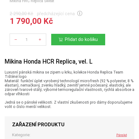
Mikina HRC Replica Sweat
2 290,00 Kč
předcházející cena
1 790,00 Kč
Přidat do košíku
Počet
Mikina Honda HCR Replica, vel. L
Luxusní pánská mikina se zipem u krku, kolekce Honda Replica Team
Tištěné logo
Materiál: funkční úplet vyrobený technologií microfresh (92 % polyester, 8 %
elastan), nemačkavý, zvenku hladký, zevnitř jemně počesaný; elastický, ale
zároveň tvarově stálý; výborné termoregulační vlastnosti, rychlá absorbce a
odpar vlhkosti
Jedná se o pánské velikosti. Z vlastní zkušenosti pro dámy doporučujeme
volit o číslo menší velikost.
ZAŘAZENÍ PRODUKTU
Kategorie:
Pánské