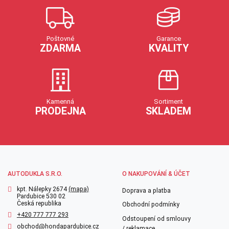
Poštovné
Garance
ZDARMA
KVALITY
Kamenná
Sortiment
PRODEJNA
SKLADEM
AUTODUKLA S.R.O.
O NAKUPOVÁNÍ & ÚČET
kpt. Nálepky 2674
(mapa)
Doprava a platba
Pardubice 530 02
Česká republika
Obchodní podmínky
+420 777 777 293
Odstoupení od smlouvy
obchod@hondapardubice.cz
/ reklamace