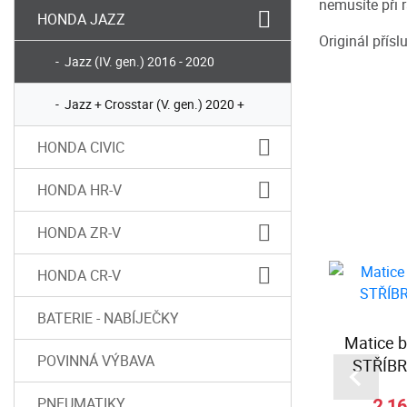
nemusíte při
HONDA JAZZ
Originál přís
Jazz (IV. gen.) 2016 - 2020
Jazz + Crosstar (V. gen.) 2020 +
HONDA CIVIC
HONDA HR-V
HONDA ZR-V
HONDA CR-V
BATERIE - NABÍJEČKY
řední -
Vana do kufru - Honda
Matice 
POVINNÁ VÝBAVA
gen.
JAZZ 4.gen.
STŘÍBR
PNEUMATIKY
Kč
3 799,00 Kč
2 16