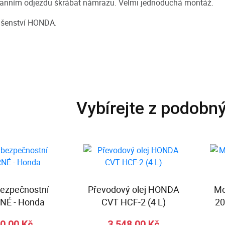
 ranním odjezdu škrábat námrazu. Velmi jednoduchá montáž.
lušenství HONDA.
Vybírejte z podobn
bezpečnostní
Převodový olej HONDA
Mo
NÉ - Honda
CVT HCF-2 (4 L)
20
0,00 Kč
3 548,00 Kč