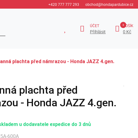
+420 777 777 293
obchod@hondapardubice.cz
ÚČET
KOŠÍK
Přihlásit
0 Kč
anná plachta před námrazou - Honda JAZZ 4.gen.
nná plachta před
zou - Honda JAZZ 4.gen.
skladem u dodavatele expedice do 3 dnů
T5A-600A