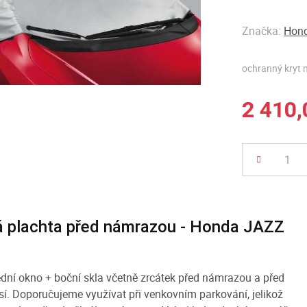
Značka:
Hond
ochranný kryt n
2 410,
Počet
 plachta před námrazou - Honda JAZZ
dní okno + boční skla včetně zrcátek před námrazou a před
sí. Doporučujeme využívat při venkovním parkování, jelikož