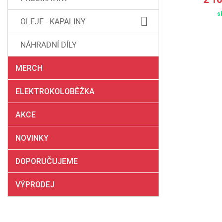
tele
skladem u dodavatele
s
OLEJE - KAPALINY
NÁHRADNÍ DÍLY
MERCH
ELEKTROKOLOBĚŽKA
AKCE
NOVINKY
DOPORUČUJEME
VÝPRODEJ