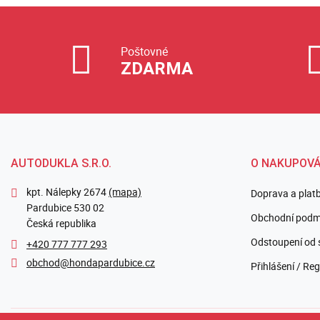
Poštovné
ZDARMA
AUTODUKLA S.R.O.
O NAKUPOVÁ
kpt. Nálepky 2674
(mapa)
Doprava a plat
Pardubice 530 02
Obchodní podm
Česká republika
Odstoupení od 
+420 777 777 293
obchod@hondapardubice.cz
Přihlášení / Reg