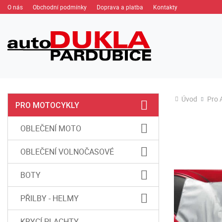
O nás
Obchodní podmínky
Doprava a platba
Kontakty
Úvod
Pro 
PRO MOTOCYKLY
OBLEČENÍ MOTO
OBLEČENÍ VOLNOČASOVÉ
BOTY
PŘILBY - HELMY
KRYCÍ PLACHTY