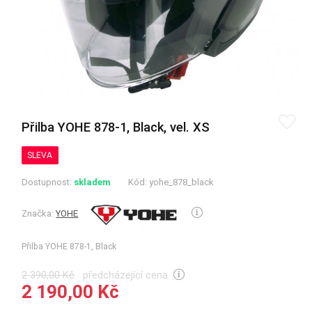
Přilba YOHE 878-1, Black, vel. XS
SLEVA
Dostupnost:
skladem
Kód:
yohe_878_black
Značka:
YOHE
Přilba YOHE 878-1, Black
2 390,00 Kč
předcházející cena
2 190,00 Kč