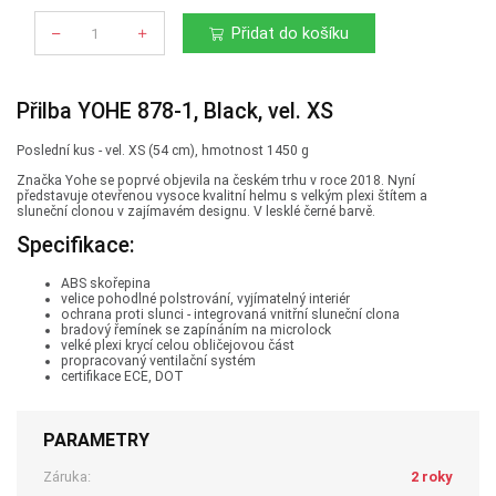
Přidat do košíku
Počet
Přilba YOHE 878-1, Black, vel. XS
Poslední kus - vel. XS (54 cm), hmotnost 1450 g
Značka Yohe se poprvé objevila na českém trhu v roce 2018. Nyní
představuje otevřenou vysoce kvalitní helmu s velkým plexi štítem a
sluneční clonou v zajímavém designu. V lesklé černé barvě.
Specifikace:
ABS skořepina
velice pohodlné polstrování, vyjímatelný interiér
ochrana proti slunci - integrovaná vnitřní sluneční clona
bradový řemínek se zapínáním na microlock
velké plexi krycí celou obličejovou část
propracovaný ventilační systém
certifikace ECE, DOT
PARAMETRY
Záruka:
2 roky