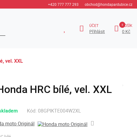
+420 777 777 293
obchod@hondapardubice.cz
ÚČET
KOŠÍK
Přihlásit
0 Kč
é, vel. XXL
Honda HRC bílé, vel. XXL
Kód:
08GPIKTE004W2XL
skladem
a moto Originál
C bílé