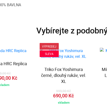
00% BAVLNA
Vybírejte z podobn
VÝPRODEJ
SLEVA
da HRC Replica
Triko Fox Yoshimura
Mi
0,00 Kč
černé, dlouhý rukáv, vel.
L
90,00 Kč
XL
kladem
999,00 Kč
690,00 Kč
skladem