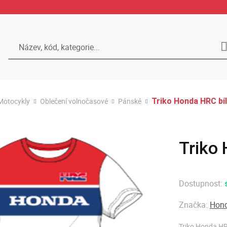
Hledat
Motocykly
Oblečení volnočasové
Pánské
Triko Honda HRC bíl
Triko 
Dostupnost:
Značka:
Hond
Triko Honda HR