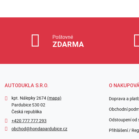
Poštovné
ZDARMA
AUTODUKLA S.R.O.
O NAKUPOVÁ
kpt. Nálepky 2674
(mapa)
Doprava a plat
Pardubice 530 02
Obchodní podm
Česká republika
Odstoupení od 
+420 777 777 293
obchod@hondapardubice.cz
Přihlášení / Reg