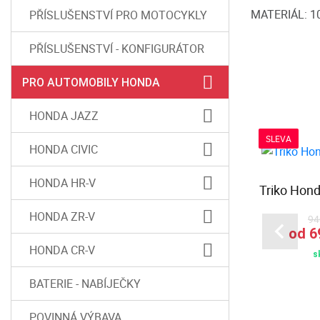
MATERIÁL: 1
PŘÍSLUŠENSTVÍ PRO MOTOCYKLY
PŘÍSLUŠENSTVÍ - KONFIGURÁTOR
PRO AUTOMOBILY HONDA
HONDA JAZZ
SLEVA
HONDA CIVIC
HONDA HR-V
Mikina s kapucí Elsinore
Triko Hon
a Twin,
HONDA ZR-V
94
od 1 390,00 Kč
od 6
skladem u dodavatele
HONDA CR-V
č
s
tele
BATERIE - NABÍJEČKY
POVINNÁ VÝBAVA