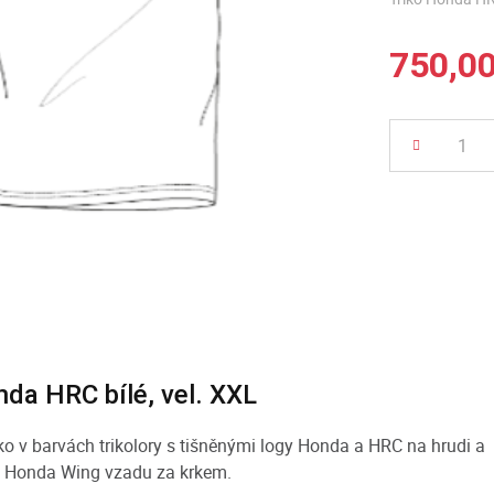
750,0
Počet
nda HRC bílé, vel. XXL
ko v barvách trikolory s tišněnými logy Honda a HRC na hrudi a
Honda Wing vzadu za krkem.