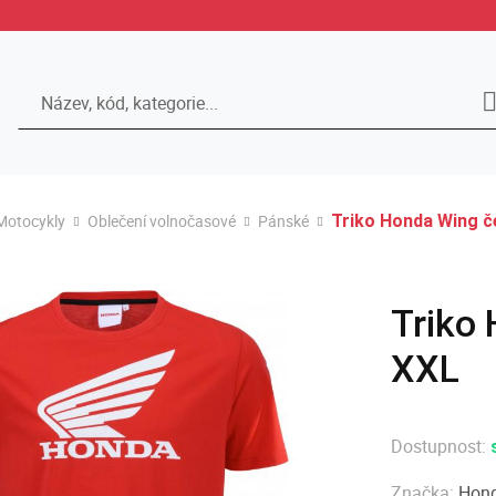
Hledat
Motocykly
Oblečení volnočasové
Pánské
Triko Honda Wing če
Triko 
XXL
Dostupnost:
Značka:
Hond