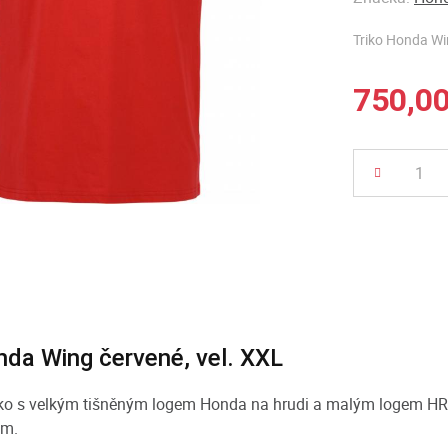
Triko Honda Wi
750,0
Počet
nda Wing červené, vel. XXL
čko s velkým tišněným logem Honda na hrudi a malým logem H
em.