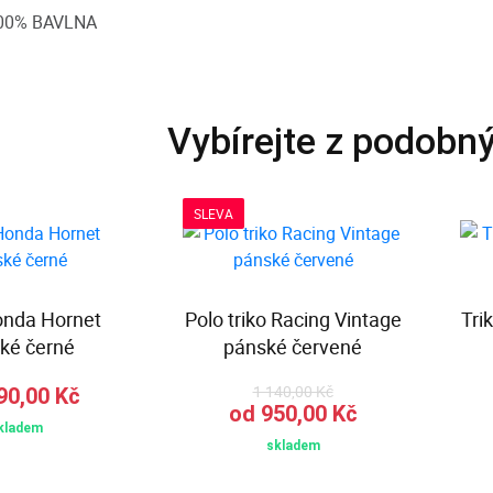
00% BAVLNA
Vybírejte z podobn
SLEVA
onda Hornet
Polo triko Racing Vintage
Tri
ké černé
pánské červené
1 140,00 Kč
90,00 Kč
od 950,00 Kč
kladem
skladem