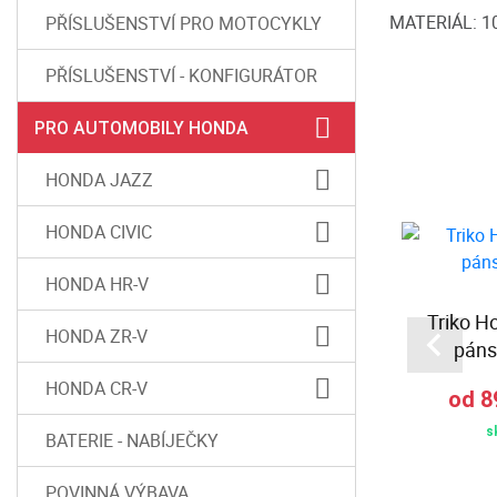
MATERIÁL: 1
PŘÍSLUŠENSTVÍ PRO MOTOCYKLY
PŘÍSLUŠENSTVÍ - KONFIGURÁTOR
PRO AUTOMOBILY HONDA
HONDA JAZZ
HONDA CIVIC
HONDA HR-V
 Making
Mikina s kapucí Custom
Triko H
HONDA ZR-V
ange
Built
páns
HONDA CR-V
 Kč
od 1 390,00 Kč
od 8
skladem
s
BATERIE - NABÍJEČKY
POVINNÁ VÝBAVA