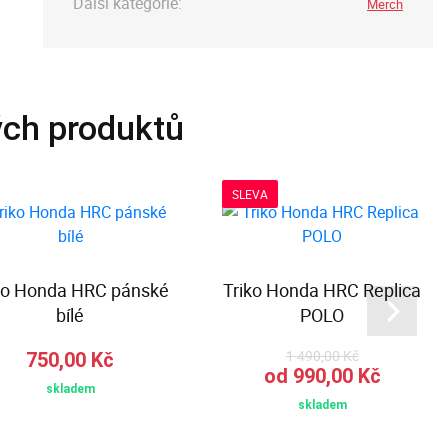
Další kategorie:
Merch
ých produktů
SLEVA
ko Honda HRC pánské
Triko Honda HRC Replica
bílé
POLO
1 490,00 Kč
750,00 Kč
od 990,00 Kč
skladem
skladem