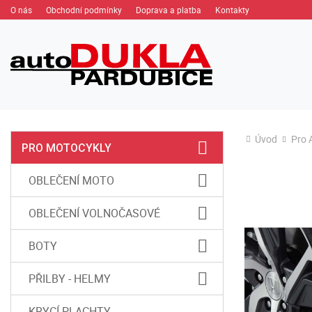
O nás
Obchodní podmínky
Doprava a platba
Kontakty
Úvod
Pro 
PRO MOTOCYKLY
OBLEČENÍ MOTO
OBLEČENÍ VOLNOČASOVÉ
BOTY
PŘILBY - HELMY
KRYCÍ PLACHTY