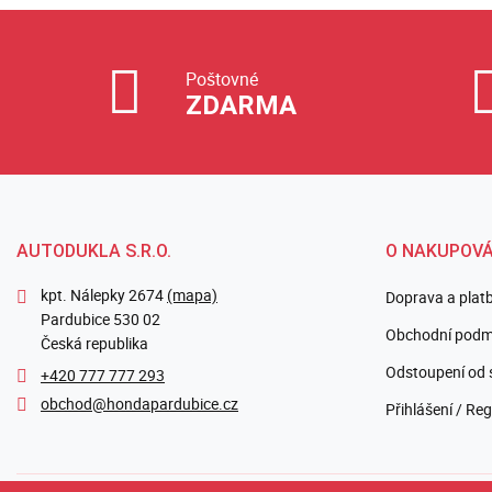
Poštovné
ZDARMA
AUTODUKLA S.R.O.
O NAKUPOVÁ
kpt. Nálepky 2674
(mapa)
Doprava a plat
Pardubice 530 02
Obchodní podm
Česká republika
Odstoupení od 
+420 777 777 293
obchod@hondapardubice.cz
Přihlášení / Reg