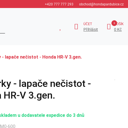
+420 777 777 293
obchod@hondapardubice.cz
ÚČET
KOŠÍK
Přihlásit
0 Kč
 - lapače nečistot - Honda HR-V 3.gen.
ky - lapače nečistot -
 HR-V 3.gen.
skladem u dodavatele expedice do 3 dnů
3M0-600