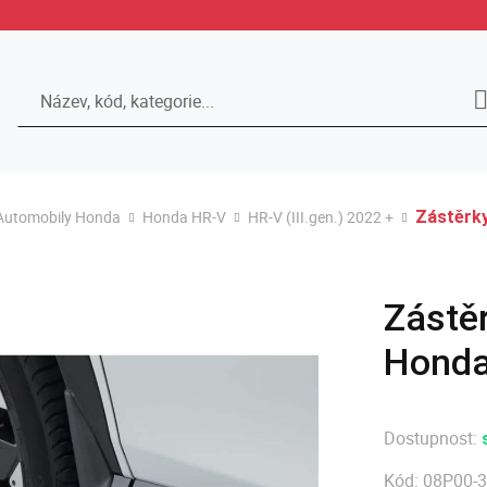
Hledat
Automobily Honda
Honda HR-V
HR-V (III.gen.) 2022 +
Zástěrky
Zástěr
Honda
Dostupnost:
Kód:
08P00-