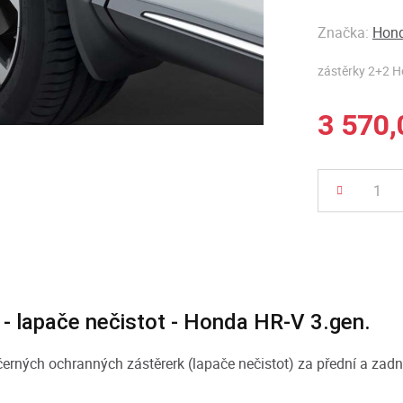
Značka:
Hond
zástěrky 2+2 
3 570,
Počet
 - lapače nečistot - Honda HR-V 3.gen.
erných ochranných zástěrerk (lapače nečistot) za přední a zadn