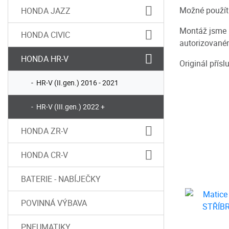
Možné použít 
HONDA JAZZ
Montáž jsme 
HONDA CIVIC
autorizované
HONDA HR-V
Originál přís
HR-V (II.gen.) 2016 - 2021
HR-V (III.gen.) 2022 +
HONDA ZR-V
HONDA CR-V
BATERIE - NABÍJEČKY
POVINNÁ VÝBAVA
PNEUMATIKY