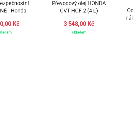
bezpečnostní
Převodový olej HONDA
Oc
NÉ - Honda
CVT HCF-2 (4 L)
ná
0,00 Kč
3 548,00 Kč
kladem
skladem