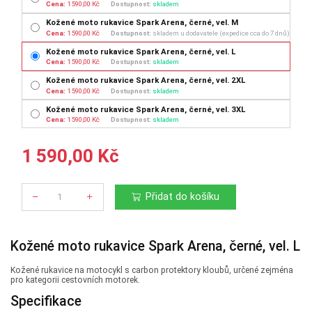
Cena:
1 590,00 Kč
Dostupnost:
skladem
Kožené moto rukavice Spark Arena, černé, vel. M
Cena:
1 590,00 Kč
Dostupnost:
skladem u dodavatele (expedice cca do 7 dnů)
Kožené moto rukavice Spark Arena, černé, vel. L
Cena:
1 590,00 Kč
Dostupnost:
skladem
Kožené moto rukavice Spark Arena, černé, vel. 2XL
Cena:
1 590,00 Kč
Dostupnost:
skladem
Kožené moto rukavice Spark Arena, černé, vel. 3XL
Cena:
1 590,00 Kč
Dostupnost:
skladem
1 590,00 Kč
Přidat do košíku
Počet
Kožené moto rukavice Spark Arena, černé, vel. L
Kožené rukavice na motocykl s carbon protektory kloubů, určené zejména
pro kategorii cestovních motorek.
Specifikace