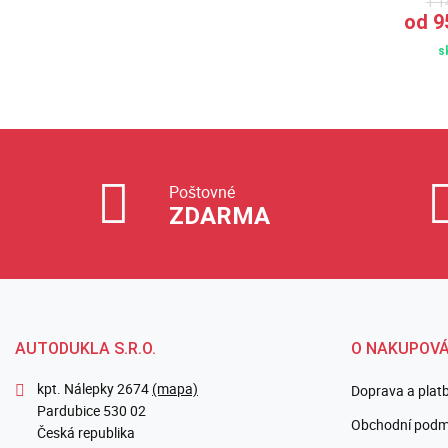
1 1
 Kč
od 1 390,00 Kč
od 9
skladem
s
Poštovné
ZDARMA
AUTODUKLA S.R.O.
O NAKUPOVÁ
kpt. Nálepky 2674
(mapa)
Doprava a plat
Pardubice 530 02
Obchodní podm
Česká republika