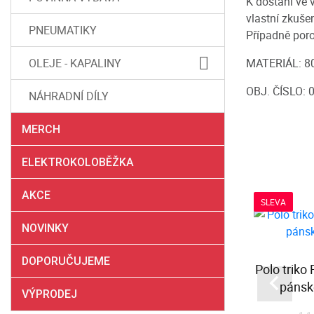
K dostání ve v
vlastní zkuše
PNEUMATIKY
Případně poro
MATERIÁL: 8
OLEJE - KAPALINY
OBJ. ČÍSLO: 
NÁHRADNÍ DÍLY
MERCH
ELEKTROKOLOBĚŽKA
AKCE
SLEVA
NOVINKY
DOPORUČUJEME
 CORE 2
Mikina s kapucí Making
Polo triko
Legends - Gray/Blue
pánsk
VÝPRODEJ