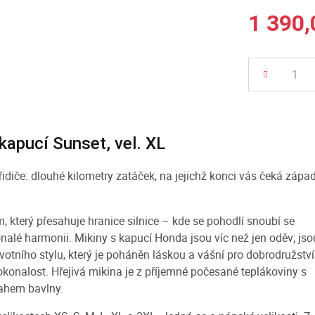
1 390,
Počet
kapucí Sunset, vel. XL
idiče: dlouhé kilometry zatáček, na jejichž konci vás čeká zápa
m, který přesahuje hranice silnice – kde se pohodlí snoubí se
nalé harmonii. Mikiny s kapucí Honda jsou víc než jen oděv; jso
votního stylu, který je poháněn láskou a vášní pro dobrodružství
konalost. Hřejivá mikina je z příjemné počesané teplákoviny s
ahem bavlny.