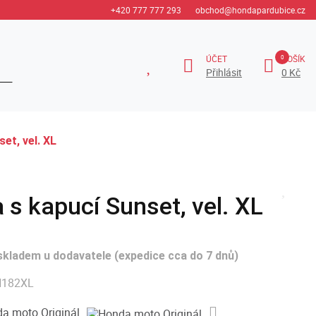
+420 777 777 293
obchod@hondapardubice.cz
ÚČET
KOŠÍK
Přihlásit
0 Kč
et, vel. XL
 s kapucí Sunset, vel. XL
skladem u dodavatele (expedice cca do 7 dnů)
182XL
a moto Originál