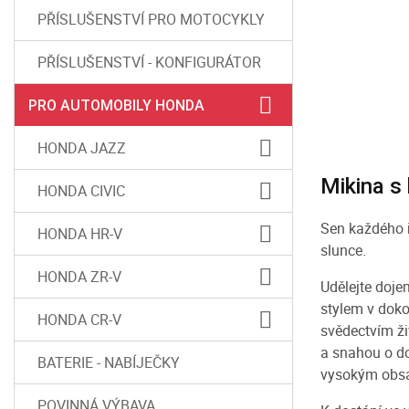
PŘÍSLUŠENSTVÍ PRO MOTOCYKLY
PŘÍSLUŠENSTVÍ - KONFIGURÁTOR
PRO AUTOMOBILY HONDA
HONDA JAZZ
Mikina s 
HONDA CIVIC
Sen každého ř
HONDA HR-V
slunce.
HONDA ZR-V
Udělejte doje
stylem v doko
HONDA CR-V
svědectvím ži
a snahou o do
BATERIE - NABÍJEČKY
vysokým obs
POVINNÁ VÝBAVA