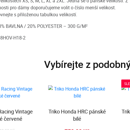
elikostech XS, S, M, L, XL a 2XL. Jedná se o pánské velikosti. Z
nosti pro dámy doporučujeme volit o číslo menší velikost.
vnejte s přiloženou tabulkou velikostí.
0% BAVLNA / 20% POLYESTER – 300 G/M²
08HOV-H18-2
Vybírejte z podobn
SL
 Racing Vintage
Triko Honda HRC pánské
Tri
é červené
bílé