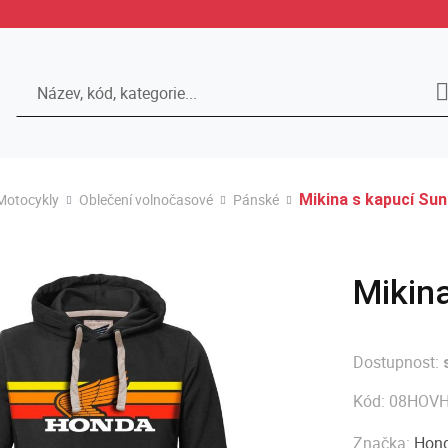
Hledat
Motocykly
Oblečení volnočasové
Pánské
Mikina s kapucí Suns
Mikina
Dostupnost:
Kód:
08HOVH
Značka:
Hond