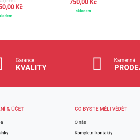
40,00 Kč
750,00 Kč
50,00 Kč
skladem
kladem
Garance
Kamenná
KVALITY
PRODE
NÍ & ÚČET
CO BYSTE MĚLI VĚDĚT
ba
O nás
ínky
Kompletní kontakty