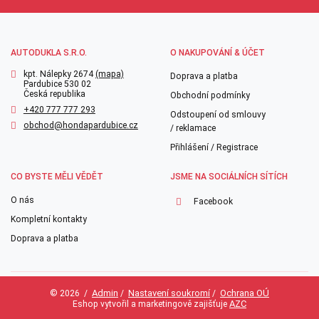
AUTODUKLA S.R.O.
O NAKUPOVÁNÍ & ÚČET
kpt. Nálepky 2674
(mapa)
Doprava a platba
Pardubice 530 02
Česká republika
Obchodní podmínky
+420 777 777 293
Odstoupení od smlouvy
obchod@hondapardubice.cz
/ reklamace
Přihlášení / Registrace
CO BYSTE MĚLI VĚDĚT
JSME NA SOCIÁLNÍCH SÍTÍCH
O nás
Facebook
Kompletní kontakty
Doprava a platba
Admin
Nastavení soukromí
Ochrana OÚ
© 2026
/
/
/
AZC
Eshop vytvořil a marketingově zajišťuje