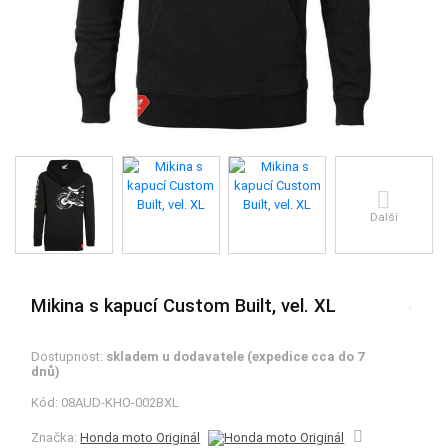
Další
Mikina s kapucí Custom Built, vel. XL
Dostupnost:
skladem u dodavatele (expedice cca do 7
dnů)
Kód:
08AUD-KHO-002BXL
Značka:
Honda moto Originál