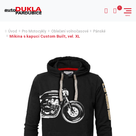
Úvod
Pro Motocykly
Oblečení volnočasové
Pánské
Mikina s kapucí Custom Built, vel. XL