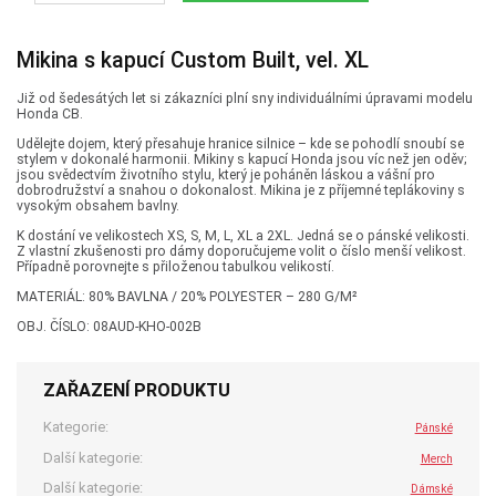
Mikina s kapucí Custom Built, vel. XL
Již od šedesátých let si zákazníci plní sny individuálními úpravami modelu
Honda CB.
Udělejte dojem, který přesahuje hranice silnice – kde se pohodlí snoubí se
stylem v dokonalé harmonii. Mikiny s kapucí Honda jsou víc než jen oděv;
jsou svědectvím životního stylu, který je poháněn láskou a vášní pro
dobrodružství a snahou o dokonalost. Mikina je z příjemné teplákoviny s
vysokým obsahem bavlny.
K dostání ve velikostech XS, S, M, L, XL a 2XL. Jedná se o pánské velikosti.
Z vlastní zkušenosti pro dámy doporučujeme volit o číslo menší velikost.
Případně porovnejte s přiloženou tabulkou velikostí.
MATERIÁL: 80% BAVLNA / 20% POLYESTER – 280 G/M²
OBJ. ČÍSLO: 08AUD-KHO-002B
ZAŘAZENÍ PRODUKTU
Kategorie:
Pánské
Další kategorie:
Merch
Další kategorie:
Dámské