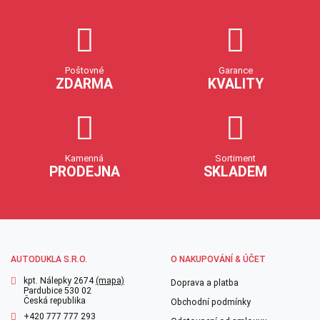
Poštovné
Garance
ZDARMA
KVALITY
Kamenná
Sortiment
PRODEJNA
SKLADEM
AUTODUKLA S.R.O.
O NAKUPOVÁNÍ & ÚČET
kpt. Nálepky 2674
(mapa)
Doprava a platba
Pardubice 530 02
Česká republika
Obchodní podmínky
+420 777 777 293