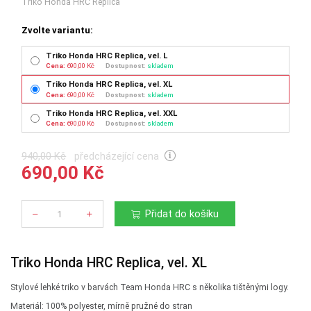
Triko Honda HRC Replica
Zvolte variantu:
Triko Honda HRC Replica, vel. L
Cena:
690,00 Kč
Dostupnost:
skladem
Triko Honda HRC Replica, vel. XL
Cena:
690,00 Kč
Dostupnost:
skladem
Triko Honda HRC Replica, vel. XXL
Cena:
690,00 Kč
Dostupnost:
skladem
940,00 Kč
předcházející cena
690,00 Kč
Přidat do košíku
Počet
Triko Honda HRC Replica, vel. XL
Stylové lehké triko v barvách Team Honda HRC s několika tištěnými logy.
Materiál: 100% polyester, mírně pružné do stran